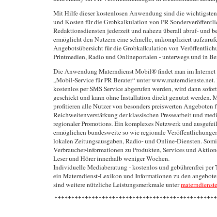
Mit Hilfe dieser kostenlosen Anwendung sind die wichtigste
und Kosten für die Grobkalkulation von PR Sonderveröffentl
Redaktionsdiensten jederzeit und nahezu überall abruf- und b
ermöglicht den Nutzern eine schnelle, unkompliziert aufzuruf
Angebotsübersicht für die Grobkalkulation von Veröffentlich
Printmedien, Radio und Onlineportalen - unterwegs und in Be
Die Anwendung Materndienst Mobil® findet man im Internet 
„Mobil-Service für PR Berater“ unter www.materndienste.net. 
kostenlos per SMS Service abgerufen werden, wird dann sofor
geschickt und kann ohne Installation direkt genutzt werden. M
profitieren alle Nutzer von besonders preiswerten Angeboten f
Reichweitenverstärkung der klassischen Pressearbeit und med
regionaler Promotions. Ein komplexes Netzwerk und ausgefeil
ermöglichen bundesweite so wie regionale Veröffentlichungen
lokalen Zeitungsausgaben, Radio- und Online-Diensten. Somit
Verbraucher-Informationen zu Produkten, Services und Aktion
Leser und Hörer innerhalb weniger Wochen.
Individuelle Mediaberatung - kostenlos und gebührenfrei per 
ein Materndienst-Lexikon und Informationen zu den angebo
sind weitere nützliche Leistungsmerkmale unter
materndienste