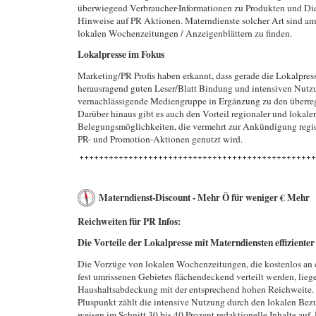
überwiegend Verbraucher-Informationen zu Produkten und Di
Hinweise auf PR Aktionen. Materndienste solcher Art sind am 
lokalen Wochenzeitungen / Anzeigenblättern zu finden.
Lokalpresse im Fokus
Marketing/PR Profis haben erkannt, dass gerade die Lokalpress
herausragend guten Leser/Blatt Bindung und intensiven Nutzu
vernachlässigende Mediengruppe in Ergänzung zu den überreg
Darüber hinaus gibt es auch den Vorteil regionaler und lokaler
Belegungsmöglichkeiten, die vermehrt zur Ankündigung regio
PR- und Promotion-Aktionen genutzt wird.
Materndienst-Discount - Mehr Ö für weniger € Mehr
Reichweiten für PR Infos:
Die Vorteile der Lokalpresse mit Materndiensten effizienter
Die Vorzüge von lokalen Wochenzeitungen, die kostenlos an 
fest umrissenen Gebietes flächendeckend verteilt werden, lieg
Haushaltsabdeckung mit der entsprechend hohen Reichweite. 
Pluspunkt zählt die intensive Nutzung durch den lokalen Bez
weisen im Schnitt 30 bis 40 Prozent redaktionelle Inhalte auf.