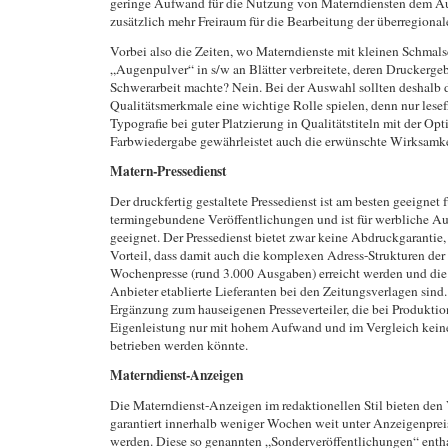
geringe Aufwand für die Nutzung von Materndiensten dem Au
zusätzlich mehr Freiraum für die Bearbeitung der überregiona
Vorbei also die Zeiten, wo Materndienste mit kleinen Schmalsc
„Augenpulver“ in s/w an Blätter verbreitete, deren Druckergeb
Schwerarbeit machte? Nein. Bei der Auswahl sollten deshalb 
Qualitätsmerkmale eine wichtige Rolle spielen, denn nur lese
Typografie bei guter Platzierung in Qualitätstiteln mit der Opt
Farbwiedergabe gewährleistet auch die erwünschte Wirksamke
Matern-Pressedienst
Der druckfertig gestaltete Pressedienst ist am besten geeignet f
termingebundene Veröffentlichungen und ist für werbliche A
geeignet. Der Pressedienst bietet zwar keine Abdruckgarantie, 
Vorteil, dass damit auch die komplexen Adress-Strukturen der
Wochenpresse (rund 3.000 Ausgaben) erreicht werden und die 
Anbieter etablierte Lieferanten bei den Zeitungsverlagen sind.
Ergänzung zum hauseigenen Presseverteiler, die bei Produktio
Eigenleistung nur mit hohem Aufwand und im Vergleich keines
betrieben werden könnte.
Materndienst-Anzeigen
Die Materndienst-Anzeigen im redaktionellen Stil bieten den V
garantiert innerhalb weniger Wochen weit unter Anzeigenpreis
werden. Diese so genannten „Sonderveröffentlichungen“ entha