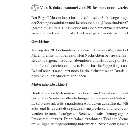
Vom Redaktionsmantel zum PR Instrument mit wachs
Der Begriff Materndienst hat aus technischer Sicht lange ausg
der Zeitungsproduktion und beschreibt eine „Kopierfunktion
(Mater lat. Mutter). Diese wurde mit einer Papiermasse überz
ausgetrocknet wiederum als Druckvorlage verwendet werden 
Geschichte
Anfang des 20. Jahrhunderts konnten auf diesem Wege die Lo
Materndienste mit überregionalen Nachrichten bei speziellen
Redaktionsgemeinschaften abonnieren und als überregionale 
ihren Lokalnachrichten nutzen. Heute hat die Pappe längst aus
Begriff aber ist auch jetzt noch für die elektronischen Druck-
nach aktuellem Standard geblieben.
Materndienste aktuell
Heute kommen Materndienste in Form von Pressediensten und
gestalteten Sonderveröffentlichungen als preiswertes Media-T
Lokalpresse mit teils garantierten Abdrucken zum Einsatz. Mit
Satz- und Bildbearbeitungstechnik ansprechend und lesefreund
werden sie immer häufiger zur Reichweitenabsicherung ergänz
Pressearbeit genutzt. Dabei haben zunehmend Titel den Vorran
freiwilligen Auflagenprüfung unterwerfen. Neben dem günstig