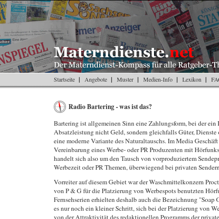
Startseite
Angebote
Muster
Medien-Info
Lexikon
FA
Radio Bartering - was ist das?
Bartering ist allgemeinen Sinn eine Zahlungsform, bei der ein L
Absatzleistung nicht Geld, sondern gleichfalls Güter, Dienste 
eine moderne Variante des Naturaltauschs. Im Media Geschäft
Vereinbarung eines Werbe- oder PR Produzenten mit Hörfunks
handelt sich also um den Tausch von vorproduziertem Sende
Werbezeit oder PR Themen, überwiegend bei privaten Sendern
Vorreiter auf diesem Gebiet war der Waschmittelkonzern Proc
von P & G für die Platzierung von Werbespots benutzten Hörf
Fernsehserien erhielten deshalb auch die Bezeichnung "Soap 
es nur noch ein kleiner Schritt, sich bei der Platzierung von 
von der Attraktivität des redaktionellen Programms der priva