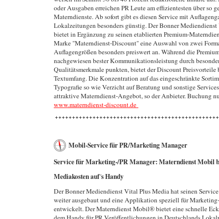
oder Ausgaben erreichen PR Leute am effizientesten über so g
Materndienste. Ab sofort gibt es diesen Service mit Auflagenga
Lokalzeitungen besonders günstig. Der Bonner Mediendienst 
bietet in Ergänzung zu seinen etablierten Premium-Materndien
Marke "Materndienst-Discount" eine Auswahl von zwei Format
Auflagengrößen besonders preiswert an. Während die Premium
nachgewiesen bester Kommunikationsleistung durch besonde
Qualitätsmerkmale punkten, bietet der Discount Preisvorteile
Textumfang. Die Konzentration auf das eingeschränkte Sorti
Typografie so wie Verzicht auf Beratung und sonstige Service
attraktive Materndienst-Angebot, so der Anbieter. Buchung nu
www.materndienst-discount.de
Mobil-Service für PR/Marketing Manager
Service für Marketing-/PR Manager: Materndienst Mobil b
Mediakosten auf´s Handy
Der Bonner Mediendienst Vital Plus Media hat seinen Service
weiter ausgebaut und eine Applikation speziell für Marketin
entwickelt. Der Materndienst Mobil® bietet eine schnelle Eck
dem Handy für PR Veröffentlichungen in Deutschlands Lokalp