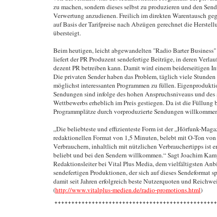
zu machen, sondern dieses selbst zu produzieren und den Send
Verwertung anzudienen. Freilich im direkten Warentausch geg
auf Basis der Tarifpreise nach Abzügen gerechnet die Herstel
übersteigt.
Beim heutigen, leicht abgewandelten "Radio Barter Business"
liefert der PR Produzent sendefertige Beiträge, in deren Verla
dezent PR betreiben kann. Damit wird einem beiderseitigen In
Die privaten Sender haben das Problem, täglich viele Stunden
möglichst interessanten Programmen zu füllen. Eigenprodukt
Sendungen sind infolge des hohen Anspruchsniveaus und des 
Wettbewerbs erheblich im Preis gestiegen. Da ist die Füllung 
Programmplätze durch vorproduzierte Sendungen willkommen
„Die beliebteste und effizienteste Form ist der „Hörfunk-Maga
redaktionellen Format von 1,5 Minuten, belebt mit O-Ton von
Verbrauchern, inhaltlich mit nützlichen Verbrauchertipps ist e
beliebt und bei den Sendern willkommen.“ Sagt Joachim Kam
Redaktionsleiter bei Vital Plus Media, dem vielfältigsten Anb
sendefertigen Produktionen, der sich auf dieses Sendeformat sp
damit seit Jahren erfolgreich beste Nutzerquoten und Reichweit
(
http://www.vitalplus-medien.de/radio-promotions.html
)